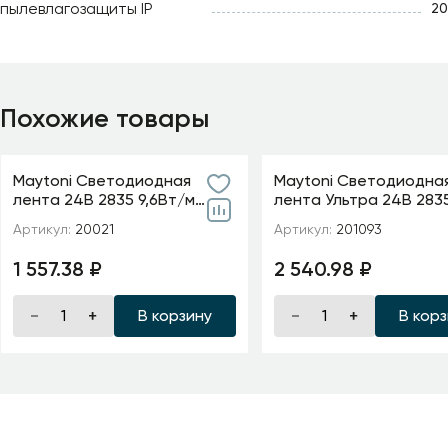
пылевлагозащиты IP
20
Похожие товары
Maytoni Светодиодная
Maytoni Светодиодна
лента 24В 2835 9,6Вт/м
лента Ультра 24В 283
6000K 5м IP20 5мм
м 2700К 5м IP 20 20109
Артикул:
20021
Артикул:
201093
1 557.38 ₽
2 540.98 ₽
В корзину
В кор