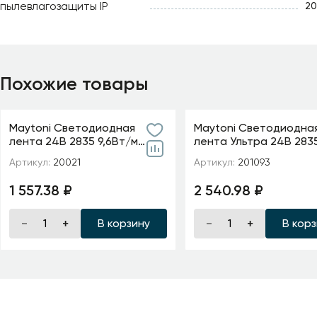
пылевлагозащиты IP
20
Похожие товары
Maytoni Светодиодная
Maytoni Светодиодна
лента 24В 2835 9,6Вт/м
лента Ультра 24В 283
6000K 5м IP20 5мм
м 2700К 5м IP 20 20109
Артикул:
20021
Артикул:
201093
1 557.38 ₽
2 540.98 ₽
В корзину
В кор