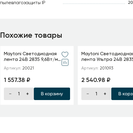
пылевлагозащиты IP
20
Похожие товары
Maytoni Светодиодная
Maytoni Светодиодна
лента 24В 2835 9,6Вт/м
лента Ультра 24В 283
6000K 5м IP20 5мм
м 2700К 5м IP 20 20109
Артикул:
20021
Артикул:
201093
1 557.38 ₽
2 540.98 ₽
В корзину
В кор