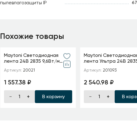
пылевлагозащиты IP
67
Похожие товары
Maytoni Светодиодная
Maytoni Светодиодна
лента 24В 2835 9,6Вт/м
лента Ультра 24В 283
6000K 5м IP20 5мм
м 2700К 5м IP 20 20109
Артикул:
20021
Артикул:
201093
1 557.38 ₽
2 540.98 ₽
В корзину
В кор