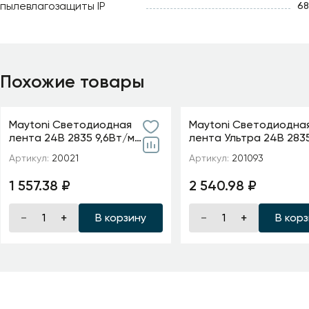
пылевлагозащиты IP
68
Похожие товары
Maytoni Светодиодная
Maytoni Светодиодна
лента 24В 2835 9,6Вт/м
лента Ультра 24В 283
6000K 5м IP20 5мм
м 2700К 5м IP 20 20109
Артикул:
20021
Артикул:
201093
1 557.38 ₽
2 540.98 ₽
В корзину
В кор