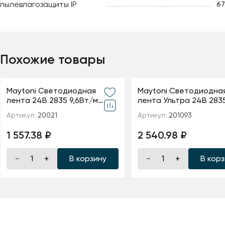
пылевлагозащиты IP
67
Похожие товары
Maytoni Светодиодная
Maytoni Светодиодна
лента 24В 2835 9,6Вт/м
лента Ультра 24В 283
6000K 5м IP20 5мм
м 2700К 5м IP 20 20109
Артикул:
20021
Артикул:
201093
1 557.38 ₽
2 540.98 ₽
В корзину
В кор