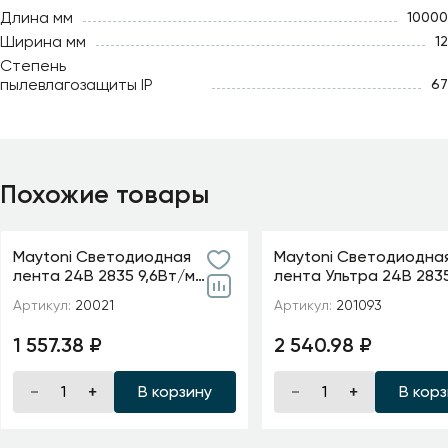
Длина мм
10000
Ширина мм
12
Степень
пылевлагозащиты IP
67
Похожие товары
Maytoni Светодиодная
Maytoni Светодиодна
лента 24В 2835 9,6Вт/м
лента Ультра 24В 283
6000K 5м IP20 5мм
м 2700К 5м IP 20 20109
Артикул:
20021
Артикул:
201093
1 557.38 ₽
2 540.98 ₽
В корзину
В кор