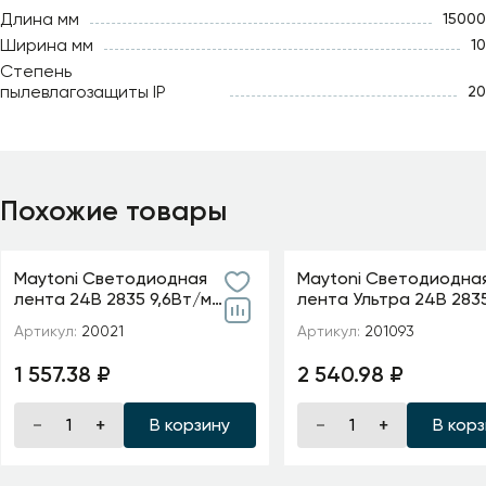
Длина мм
15000
Ширина мм
10
Степень
пылевлагозащиты IP
20
Похожие товары
Maytoni Светодиодная
Maytoni Светодиодна
лента 24В 2835 9,6Вт/м
лента Ультра 24В 283
6000K 5м IP20 5мм
м 2700К 5м IP 20 20109
Артикул:
20021
Артикул:
201093
1 557.38 ₽
2 540.98 ₽
В корзину
В кор