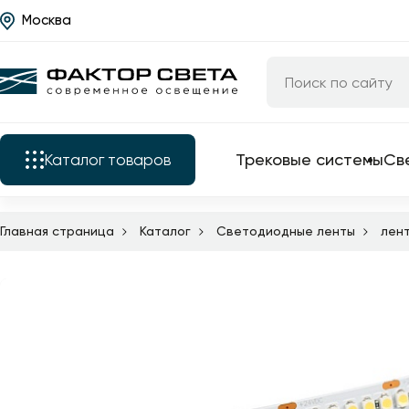
Москва
Назад
Каталог
Трековые системы
Светильники
Трековые системы
Св
Каталог
товаров
Люстры
Бра
Главная страница
Каталог
Светодиодные ленты
лен
Трековые системы
Подкатегории
Уличные светильники
Электротовары
Светильники
Все трековые
Светодиодные ленты
комплектующие
Люстры
Торшеры
трековые свет
Бра
трековые сист
Настольные лампы