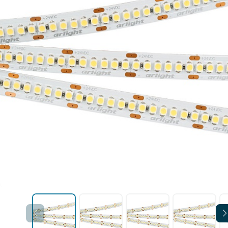
Уличные светильники
шинопровод
Профили для ленты
Электротовары
Лампочки
Светодиодные ленты
Торшеры
Настольные лампы
Профили для ленты
Лампочки