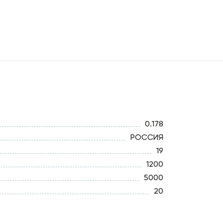
0.178
РОССИЯ
19
1200
5000
20