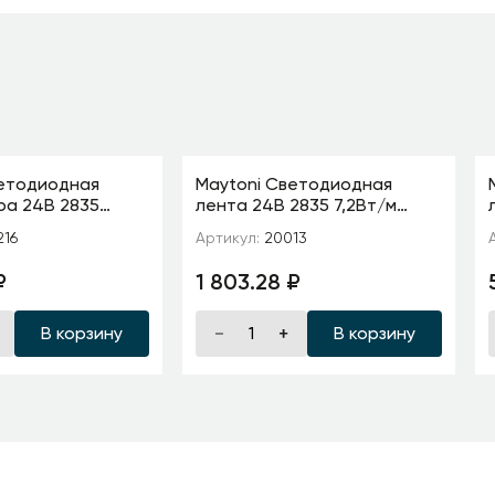
ветодиодная
Maytoni Светодиодная
ра 24В 2835
лента 24В 2835 7,2Вт/м
00K 5м IP 20
3000K 5м IP20
216
Артикул:
20013
₽
1 803.28 ₽
В корзину
В корзину