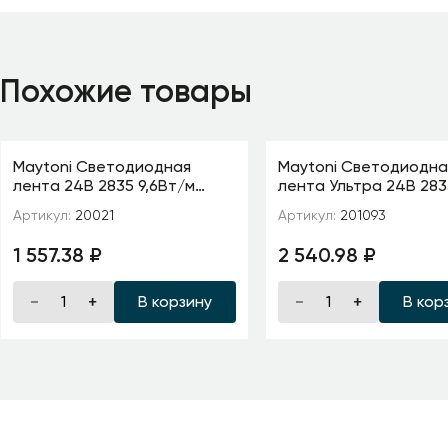
Похожие товары
Maytoni Светодиодная
Maytoni Светодиодна
лента 24В 2835 9,6Вт/м
лента Ультра 24В 283
6000K 5м IP20 5мм
м 2700К 5м IP 20 2010
Артикул:
20021
Артикул:
201093
1 557.38 ₽
2 540.98 ₽
В корзину
В кор