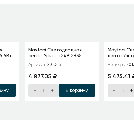
я
Maytoni Светодиодная
Maytoni С
5 6Вт/
лента Ультра 24В 2835
лента Ульт
93
9,6Вт/м 3000К 5м IP 67
19,2Вт/м 40
Артикул:
201045
Артикул:
201
201045
201216
4 877.05 ₽
5 475.41 
зину
В корзину