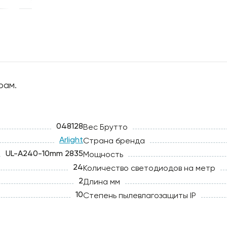
рам.
048128
Вес Брутто
Arlight
Страна бренда
UL-A240-10mm 2835
Мощность
24
Количество светодиодов на метр
2
Длина мм
10
Степень пылевлагозащиты IP