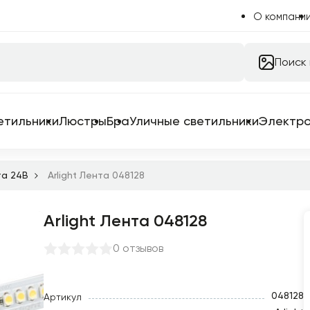
О компани
Поиск
етильники
Люстры
Бра
Уличные светильники
Электр
та 24B
Arlight Лента 048128
Arlight Лента 048128
 системы
 для трековых систем
0 отзывов
ильники
емы в сборе
048128
Артикул