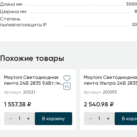
Длина мм
5000
Ширина мм
8
Степень
пылевлагозащиты IP
20
Похожие товары
Maytoni Светодиодная
Maytoni Светодиодна
лента 24В 2835 9,6Вт/м
лента Ультра 24В 283
6000K 5м IP20 5мм
м 2700К 5м IP 20 20109
Артикул:
20021
Артикул:
201093
1 557.38 ₽
2 540.98 ₽
В корзину
В кор