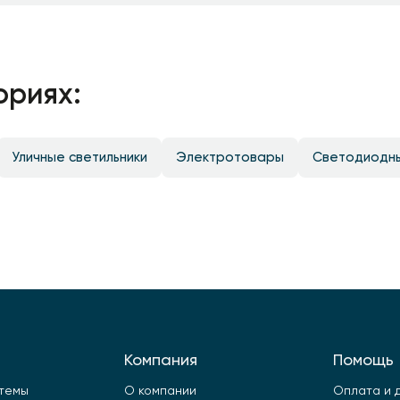
ориях:
Уличные светильники
Электротовары
Светодиодн
Компания
Помощь
стемы
О компании
Оплата и 