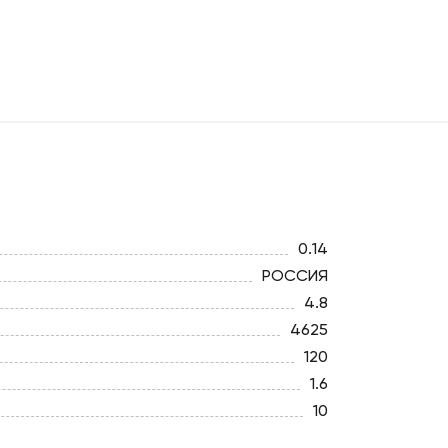
0.14
РОССИЯ
4.8
4625
120
1.6
10