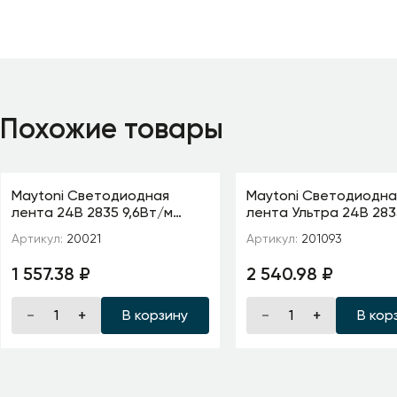
Похожие товары
Maytoni Светодиодная
Maytoni Светодиодна
лента 24В 2835 9,6Вт/м
лента Ультра 24В 283
6000K 5м IP20 5мм
м 2700К 5м IP 20 2010
Артикул:
20021
Артикул:
201093
1 557.38 ₽
2 540.98 ₽
В корзину
В кор