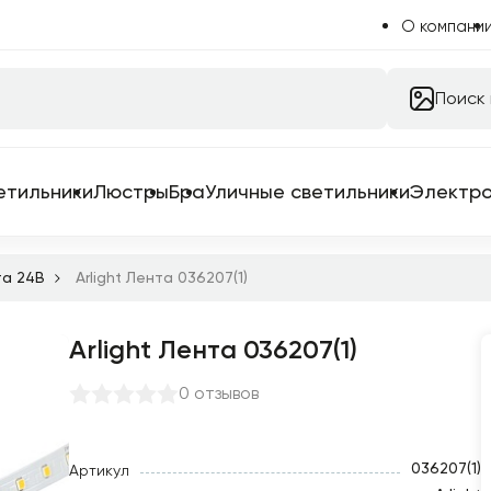
О компани
Поиск
етильники
Люстры
Бра
Уличные светильники
Электр
та 24B
Arlight Лента 036207(1)
Arlight Лента 036207(1)
 системы
 для трековых систем
0 отзывов
ильники
емы в сборе
036207(1)
Артикул