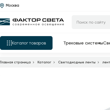
Москва
Назад
Каталог
Трековые системы
Светильники
Трековые системы
Св
Каталог
товаров
Люстры
Бра
Главная страница
Каталог
Светодиодные ленты
лен
Трековые системы
Подкатегории
Уличные светильники
Электротовары
Светильники
Все трековые
Светодиодные ленты
комплектующие
Люстры
Торшеры
трековые свет
Бра
трековые сист
Настольные лампы