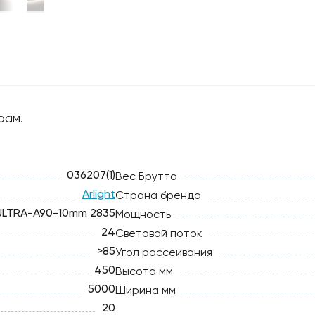
рам.
036207(1)
Вес Брутто
Arlight
Страна бренда
ULTRA-A90-10mm 2835
Мощность
24
Световой поток
>85
Угол рассеивания
450
Высота мм
5000
Ширина мм
20