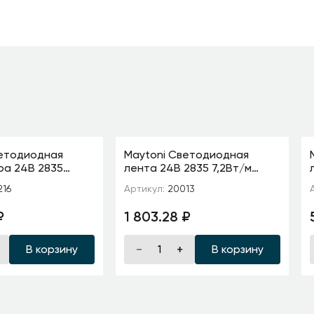
ветодиодная
Maytoni Светодиодная
ра 24В 2835
лента 24В 2835 7,2Вт/м
00K 5м IP 20
3000K 5м IP20
216
Артикул:
20013
₽
1 803.28 ₽
В корзину
В корзину