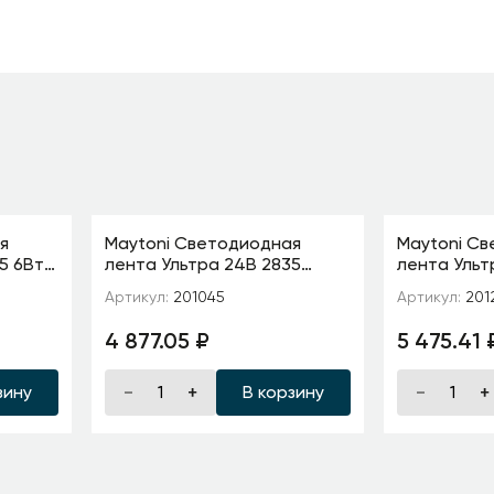
я
Maytoni Светодиодная
Maytoni С
5 6Вт/
лента Ультра 24В 2835
лента Ульт
93
9,6Вт/м 3000К 5м IP 67
19,2Вт/м 40
Артикул:
201045
Артикул:
201
201045
201216
4 877.05 ₽
5 475.41 
зину
В корзину