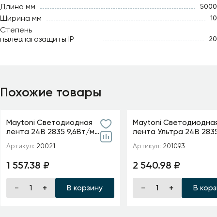
Длина мм
5000
Ширина мм
10
Степень
пылевлагозащиты IP
20
Похожие товары
Maytoni Светодиодная
Maytoni Светодиодна
лента 24В 2835 9,6Вт/м
лента Ультра 24В 283
6000K 5м IP20 5мм
м 2700К 5м IP 20 20109
Артикул:
20021
Артикул:
201093
1 557.38 ₽
2 540.98 ₽
В корзину
В кор