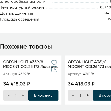
электоробезопасности
I
Температурный режим
0...+40
Датчик движения
Нет
Площадь освещения
15
Похожие товары
ODEON LIGHT 4359/8
ODEON LIGHT 4361/8
MIDCENT ODL25 173 Люстра
MIDCENT ODL26 173 по
под латунь/металл/стекло/
латунь/металл/стекл
Артикул:
4359/8
Артикул:
4361/8
белый мрамор IP20 8* E14
черный мрамор IP20 8*
40W 22
40W 220V LOLL
34 418.03 ₽
34 418.03 ₽
В корзину
В кор