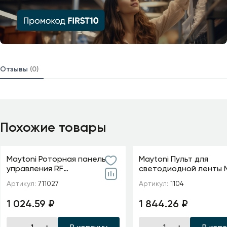
Отзывы
(0)
Похожие товары
Maytoni Роторная панель
Maytoni Пульт для
управления RF
светодиодной ленты M
трехканальная 12-48В
зона
Артикул:
711027
Артикул:
1104
Цветная (RGB) 576Вт
1 024.59 ₽
1 844.26 ₽