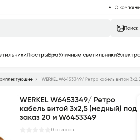
О компани
Поиск
етильники
Люстры
Бра
Уличные светильники
Электр
 комплектующие
WERKEL W6453349/ Ретро кабель витой 3х2,5
WERKEL W6453349/ Ретро
 системы
кабель витой 3х2,5 (медный) под
 для трековых систем
заказ 20 м W6453349
ильники
0 отзывов
емы в сборе