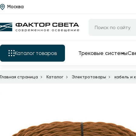
Москва
Назад
Каталог
Трековые системы
Светильники
Трековые системы
Св
Каталог
товаров
Люстры
Бра
Главная страница
Каталог
Электротовары
кабель и
Трековые системы
Подкатегории
Уличные светильники
Электротовары
Светильники
Все трековые
Светодиодные ленты
комплектующие
Люстры
Торшеры
трековые свет
Бра
трековые сист
Настольные лампы