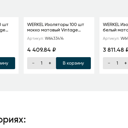
0 шт
WERKEL Изоляторы 100 шт
WERKEL Изо
age
мокко матовый Vintage
белый мато
W6433414
W6433401
Артикул:
W6433414
Артикул:
W64
4 409.84 ₽
3 811.48 
зину
В корзину
ориях: