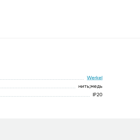
Werkel
нить;медь
IP20