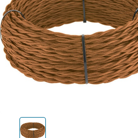
Уличные светильники
шинопровод
Профили для ленты
Электротовары
Лампочки
Светодиодные ленты
Торшеры
Настольные лампы
Профили для ленты
Лампочки