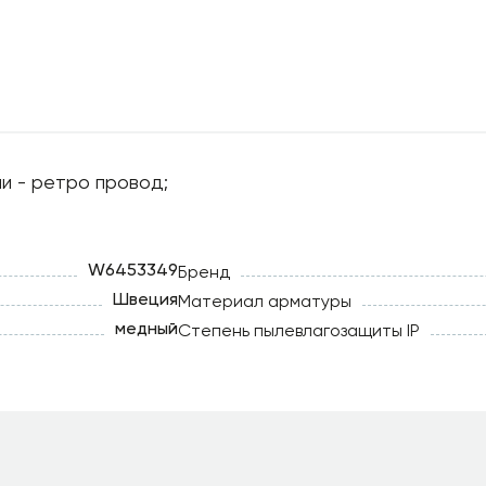
и - ретро провод;
W6453349
Бренд
Швеция
Материал арматуры
медный
Степень пылевлагозащиты IP