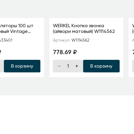
ляторы 100 шт
WERKEL Кнопка звонка
вый Vintage
(айвори матовый) W1114562
33401
Артикул:
W1114562
₽
778.69 ₽
В корзину
В корзину