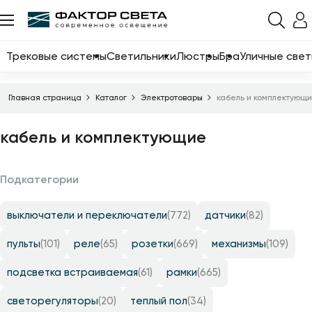
Назад
Каталог
Трековые системы
Светильники
Люстры
Бра
Уличные свет
Трековые системы
Главная страница
Каталог
Электротовары
кабель и комплектующ
Светильники
кабель и комплектующие
Люстры
Бра
Подкатегории
Уличные светильники
выключатели и переключатели
(772)
датчики
(82)
Электротовары
Светодиодные ленты
пульты
(101)
реле
(65)
розетки
(669)
механизмы
(109)
Торшеры
подсветка встраиваемая
(61)
рамки
(665)
Настольные лампы
светорегуляторы
(20)
теплый пол
(34)