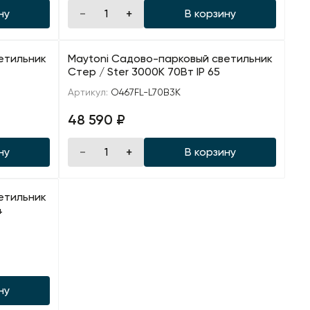
ну
В корзину
етильник
Maytoni Садово-парковый светильник
Стер / Ster 3000К 70Вт IP 65
Артикул:
O467FL-L70B3K
48 590 ₽
ну
В корзину
етильник
4
ну