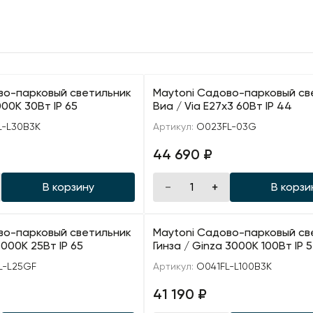
во-парковый светильник
Maytoni Садово-парковый св
000К 30Вт IP 65
Виа / Via E27х3 60Вт IP 44
L-L30B3K
Артикул:
O023FL-03G
44 690 ₽
В корзину
В корзи
во-парковый светильник
Maytoni Садово-парковый св
3000К 25Вт IP 65
Гинза / Ginza 3000К 100Вт IP 
L-L25GF
Артикул:
O041FL-L100B3K
41 190 ₽