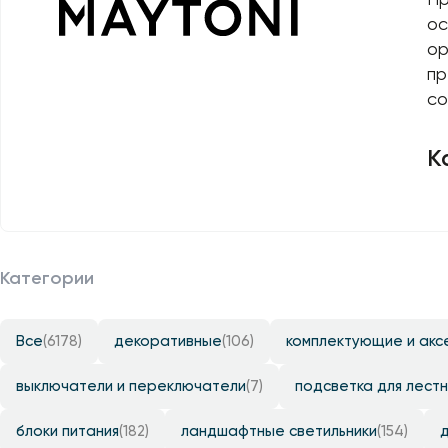
Уличные светильники
шинопровод
Профили для ленты
ос
ор
Электротовары
Лампочки
пр
Светодиодные ленты
со
Торшеры
К
Настольные лампы
Профили для ленты
Лампочки
Категории
Все
(6178)
декоративные
(106)
комплектующие и акс
выключатели и переключатели
(7)
подсветка для лестн
блоки питания
(182)
ландшафтные светильники
(154)