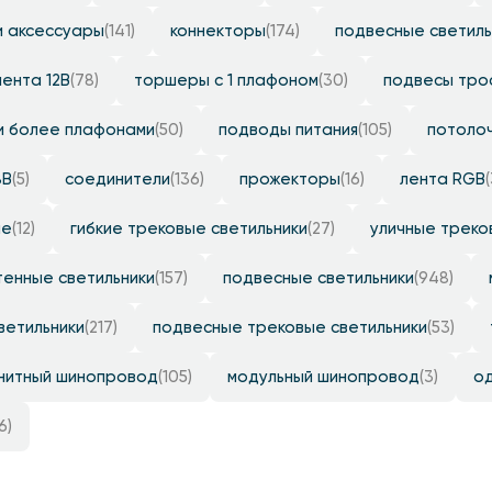
и аксессуары
(141)
коннекторы
(174)
подвесные светиль
лента 12B
(78)
торшеры с 1 плафоном
(30)
подвесы тро
и более плафонами
(50)
подводы питания
(105)
потолоч
8B
(5)
соединители
(136)
прожекторы
(16)
лента RGB
ие
(12)
гибкие трековые светильники
(27)
уличные треко
тенные светильники
(157)
подвесные светильники
(948)
ветильники
(217)
подвесные трековые светильники
(53)
нитный шинопровод
(105)
модульный шинопровод
(3)
о
6)