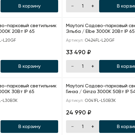
В корзину
В корзи
во-парковый светильник
Maytoni Садово-парковый св
000К 20Вт IP 65
Эльба / Elbe 3000К 20Вт IP 65
L-L20GF
Артикул:
O424FL-L20GF
33 490 ₽
В корзину
В корзи
во-парковый светильник
Maytoni Садово-парковый св
3000K 30Вт IP 65
Гинза / Ginza 3000К 50Вт IP 5
L-L30B3K
Артикул:
O041FL-L50B3K
24 990 ₽
В корзину
В корзи