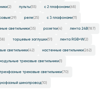
ники
(2)
пульты
(55)
с 2 плафонами
(68)
совые
(29)
реле
(25)
с 3 плафонами
(11)
ные светильники
(35)
розетки
(4)
лента 24B
(187)
(38)
торцевые заглушки
(51)
лента RGB+W
(2)
вые светильники
(42)
настенные светильники
(262)
модульные трековые светильники
(1)
трехфазные трековые светильники
(70)
днофазный шинопровод
(10)