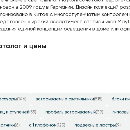
нован в 2009 году в Германии. Дизайн коллекций ра
ганизовано в Китае с многоступенчатым контролем
едставлен широкий ассортимент светильников Mayto
здания единой концепции освещения в доме или офи
аталог и цены
ессуары
(146)
встраиваемые светильники
(515)
блоки п
иц и ступеней
(55)
профиль встраиваемый
(39)
гипсовы
датчики
(6)
с 1 плафоном
(123)
подвесные люстры
(9)