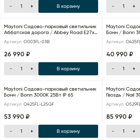
В корзину
Maytoni Садово-парковый светильник
Maytoni Садо
Аббатская дорога / Abbey Road E27х3
Бонн / Bonn 3
60Вт IP 44
Артикул:
O003FL-03B
Артикул:
O425F
26 990 ₽
40 990 ₽
В корзину
Maytoni Садово-парковый светильник
Maytoni Садо
Бонн / Bonn 3000К 25Вт IP 65
Гвоздь / Nail 
Артикул:
O425FL-L25GF
Артикул:
O529F
53 990 ₽
85 990 ₽
В корзину