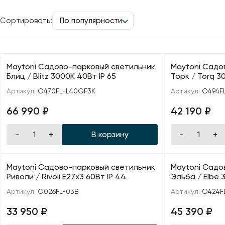
Сортировать:
По популярности
Maytoni Садово-парковый светильник
Maytoni Садо
Блиц / Blitz 3000К 40Вт IP 65
Торк / Torq 3
Артикул:
O470FL-L40GF3K
Артикул:
O494F
66 990 ₽
42 190 ₽
В корзину
Maytoni Садово-парковый светильник
Maytoni Садо
Риволи / Rivoli E27х3 60Вт IP 44
Эльба / Elbe 
Артикул:
O026FL-03B
Артикул:
O424F
33 950 ₽
45 390 ₽